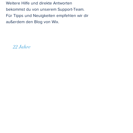
Weitere Hilfe und direkte Antworten
bekommst du von unserem Support-Team.
Für Tipps und Neuigkeiten empfehlen wir dir
außerdem den Blog von Wix.
22 Jahre
gesammelte Erfahrung
Preisangebot anfordern
Entdecken Sie unsere
maßgeschneiderten Lösungen für die
Verwaltung Ihrer Immobilien. Fordern
Sie jetzt Ihr persönliches
Preisangebot an und profitieren Sie
von unserer langjährigen Erfahrung,
individuellen Betreuung und
transparenten Konditionen. Wir freuen
uns darauf, gemeinsam die optimale
Verwaltungslösung für Ihre
Bedürfnisse zu gestalten.